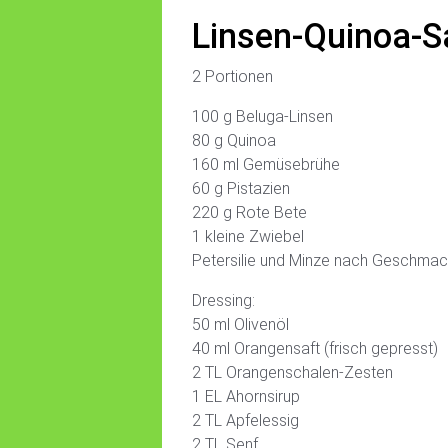
Linsen-Quinoa-Sa
2 Portionen
100 g Beluga-Linsen
80 g Quinoa
160 ml Gemüsebrühe
60 g Pistazien
220 g Rote Bete
1 kleine Zwiebel
Petersilie und Minze nach Geschma
Dressing:
50 ml Olivenöl
40 ml Orangensaft (frisch gepresst)
2 TL Orangenschalen-Zesten
1 EL Ahornsirup
2 TL Apfelessig
2 TL Senf