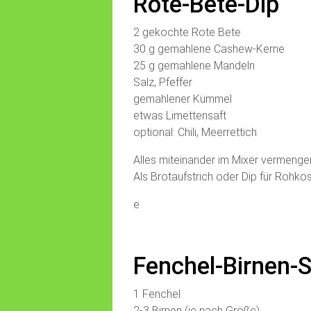
Rote-Bete-Dip
2 gekochte Rote Bete
30 g gemahlene Cashew-Kerne
25 g gemahlene Mandeln
Salz, Pfeffer
gemahlener Kümmel
etwas Limettensaft
optional: Chili, Meerrettich
Alles miteinander im Mixer vermenge
Als Brotaufstrich oder Dip für Rohk
e
Fenchel-Birnen-S
1 Fenchel
2-3 Birnen (je nach Größe)