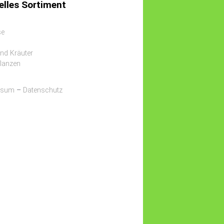
elles Sortiment
se
und Kräuter
lanzen
ssum
–
Datenschutz