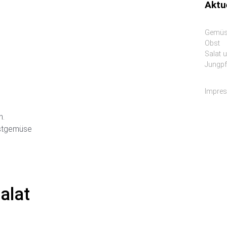
Aktu
Gemü
Obst
Salat 
Jungpf
Impre
n.
ostgemüse
alat